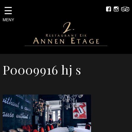
☰
MENY
P0009916 hj s