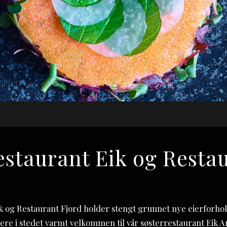
estaurant Eik og Restau
k og Restaurant Fjord holder stengt grunnet nye eierforho
ere i stedet varmt velkommen til vår søsterrestaurant Eik 