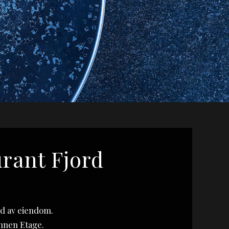
rant Fjord
ld av eiendom.
Annen Etage.