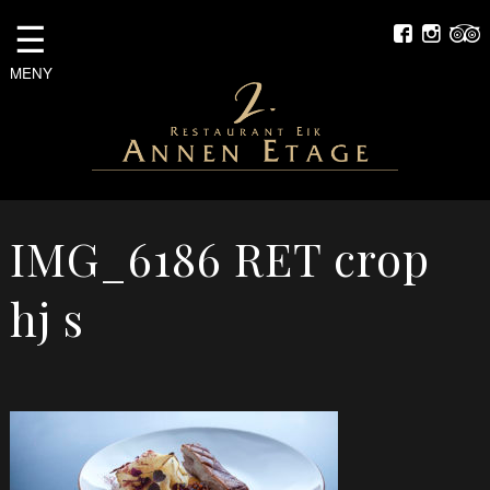
☰
MENY
IMG_6186 RET crop
hj s